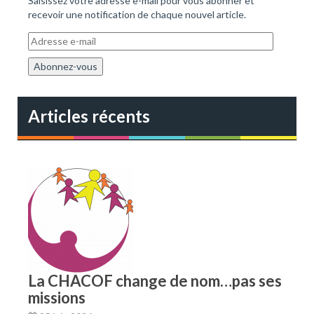
Saisissez votre adresse e-mail pour vous abonner et
recevoir une notification de chaque nouvel article.
A
d
r
e
s
s
Articles récents
e
e
-
m
a
i
l
La CHACOF change de nom…pas ses
missions