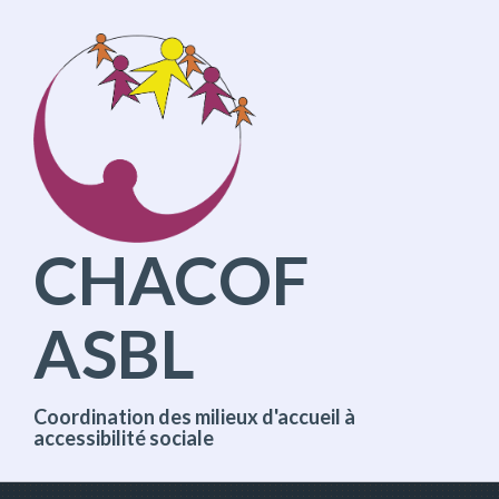
A
l
l
e
r
d
i
r
e
c
t
CHACOF
e
m
e
ASBL
n
t
a
u
c
Coordination des milieux d'accueil à
o
accessibilité sociale
n
t