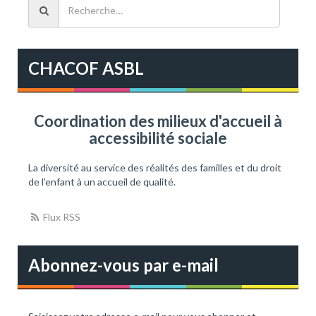
e
v
c
i
h
e
CHACOF ASBL
g
r
c
a
h
e
t
Coordination des milieux d'accueil à
r
accessibilité sociale
i
:
o
La diversité au service des réalités des familles et du droit
de l'enfant à un accueil de qualité.
n
Flux RSS
Abonnez-vous par e-mail