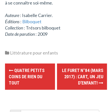
à se connaître soi-même.
Auteure
: Isabelle Carrier.
Éditions
:
Bilboquet
Collection
: Trésors bilboquet
Date de parution
: 2009
Littérature pour enfants
P
QUATRE PETITS
LE FURET N°84 (MARS
o
COINS DE RIEN DU
2017) : L’ART, UN JEU
TOUT
D’ENFANT!
s
t
n
a
R