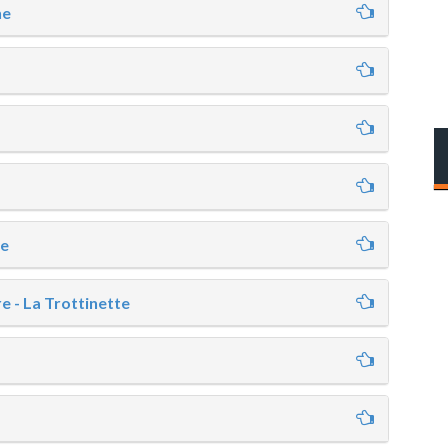
ne
ce
 - La Trottinette