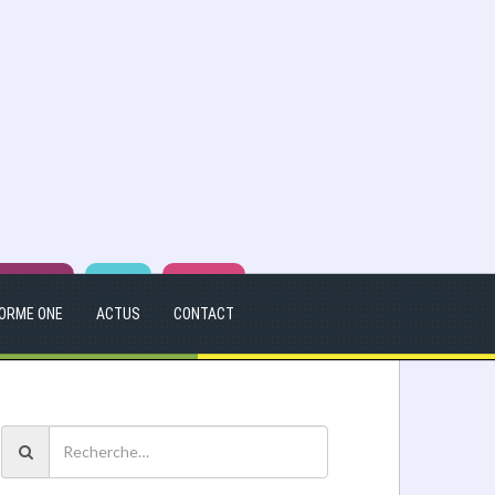
ORME ONE
ACTUS
CONTACT
R
e
c