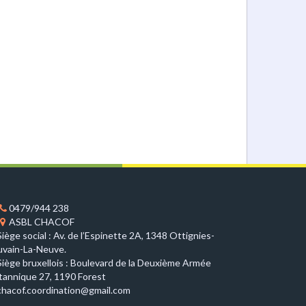
0479/944 238
ASBL CHACOF
Siège social : Av. de l’Espinette 2A, 1348 Ottignies-
uvain-La-Neuve.
Siège bruxellois : Boulevard de la Deuxième Armée
itannique 27, 1190 Forest
chacof.coordination@gmail.com