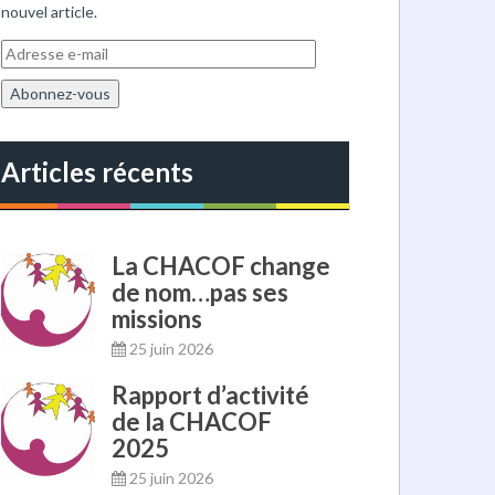
nouvel article.
A
d
r
e
s
s
Articles récents
e
e
-
m
La CHACOF change
a
de nom…pas ses
i
missions
l
25 juin 2026
Rapport d’activité
de la CHACOF
2025
25 juin 2026