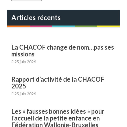
e
s
s
Articles récents
e
e
-
m
a
La CHACOF change de nom…pas ses
i
missions
l
25 juin 2026
Rapport d’activité de la CHACOF
2025
25 juin 2026
Les « fausses bonnes idées » pour
l’accueil de la petite enfance en
Fédération Wallonie-Bruxelles