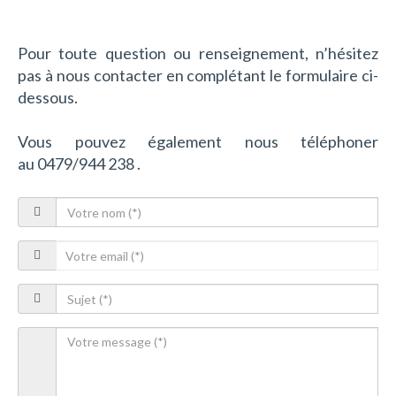
e
n
u
Pour toute question ou renseignement, n’hésitez
pas à nous contacter en complétant le formulaire ci-
dessous.
Vous pouvez également nous téléphoner
au 0479/944 238 .
V
o
V
t
o
r
S
t
e
u
r
n
V
j
e
o
o
e
e
m
t
t
-
(