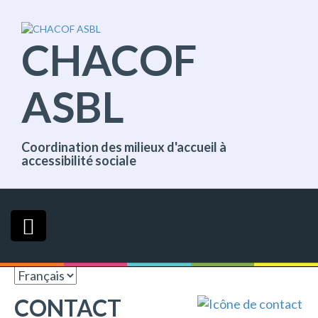
A
l
l
CHACOF
e
r
d
ASBL
i
r
e
c
Coordination des milieux d'accueil à
t
accessibilité sociale
e
m
e
n
t
a
u
c
o
n
CONTACT
t