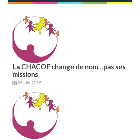
e
-
m
a
i
l
La CHACOF change de nom…pas ses
missions
25 juin 2026