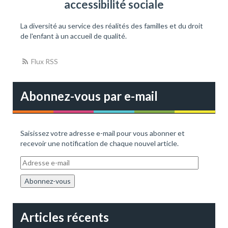
accessibilité sociale
i
:
o
La diversité au service des réalités des familles et du droit
de l'enfant à un accueil de qualité.
n
Flux RSS
Abonnez-vous par e-mail
Saisissez votre adresse e-mail pour vous abonner et
recevoir une notification de chaque nouvel article.
A
d
r
e
s
s
Articles récents
e