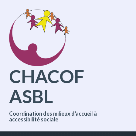
A
l
l
e
r
d
i
r
e
c
t
CHACOF
e
m
e
ASBL
n
t
a
u
c
Coordination des milieux d'accueil à
o
accessibilité sociale
n
t