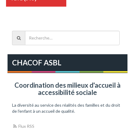
s
t
n
a
R
e
v
c
i
h
e
CHACOF ASBL
g
r
c
a
h
e
t
Coordination des milieux d'accueil à
r
accessibilité sociale
i
:
o
La diversité au service des réalités des familles et du droit
de l'enfant à un accueil de qualité.
n
Flux RSS