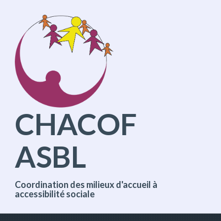
A
l
l
e
r
d
i
r
e
c
t
CHACOF
e
m
e
ASBL
n
t
a
u
c
Coordination des milieux d'accueil à
o
accessibilité sociale
n
t