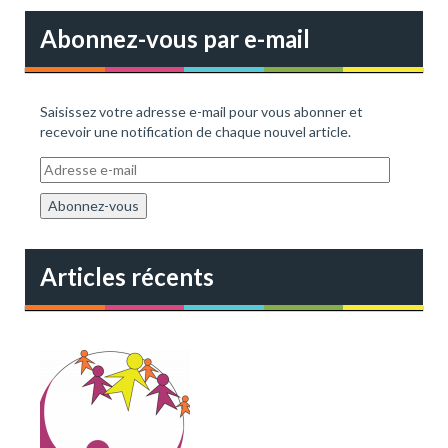
Abonnez-vous par e-mail
Saisissez votre adresse e-mail pour vous abonner et
recevoir une notification de chaque nouvel article.
A
d
r
e
s
s
Articles récents
e
e
-
m
a
i
l